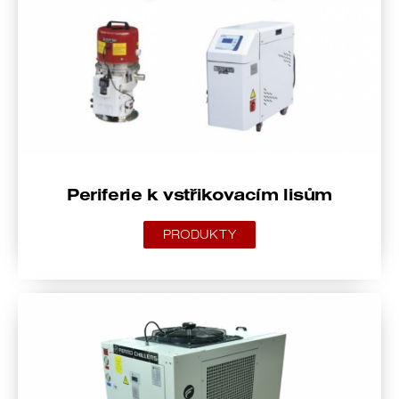
Periferie k vstřikovacím lisům
PRODUKTY